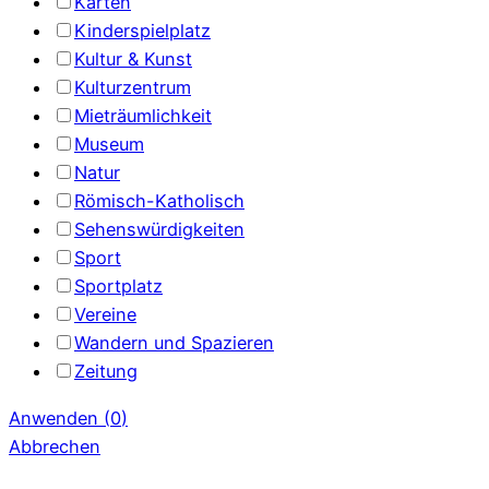
Karten
Kinderspielplatz
Kultur & Kunst
Kulturzentrum
Mieträumlichkeit
Museum
Natur
Römisch-Katholisch
Sehenswürdigkeiten
Sport
Sportplatz
Vereine
Wandern und Spazieren
Zeitung
Anwenden
(
0
)
Abbrechen