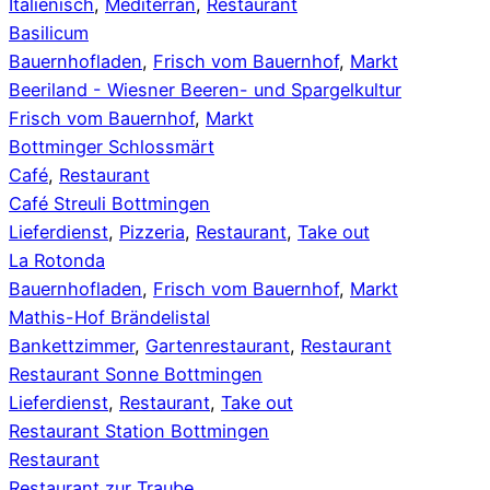
Italienisch
,
Mediterran
,
Restaurant
Basilicum
Bauernhofladen
,
Frisch vom Bauernhof
,
Markt
Beeriland - Wiesner Beeren- und Spargelkultur
Frisch vom Bauernhof
,
Markt
Bottminger Schlossmärt
Café
,
Restaurant
Café Streuli Bottmingen
Lieferdienst
,
Pizzeria
,
Restaurant
,
Take out
La Rotonda
Bauernhofladen
,
Frisch vom Bauernhof
,
Markt
Mathis-Hof Brändelistal
Bankettzimmer
,
Gartenrestaurant
,
Restaurant
Restaurant Sonne Bottmingen
Lieferdienst
,
Restaurant
,
Take out
Restaurant Station Bottmingen
Restaurant
Restaurant zur Traube