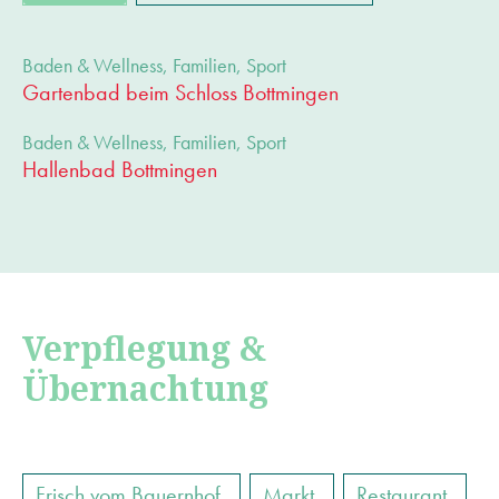
Geologie
Karten
Kinderspielplatz
Baden & Wellness
,
Familien
,
Sport
Gartenbad beim Schloss Bottmingen
Kultur & Kunst
Kulturzentrum
Baden & Wellness
,
Familien
,
Sport
Mieträumlichkeit
Museum
Natur
Hallenbad Bottmingen
Römisch-Katholisch
Sehenswürdigkeiten
Sport
Sportplatz
Vereine
Wandern und Spazieren
Zeitung
Verpflegung &
Übernachtung
Frisch vom Bauernhof
Markt
Restaurant